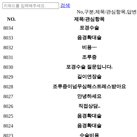
검색
No,구분,제목/관심항목,답변
NO.
제목/관심항목
포경수술
8034
음경확대술
8033
비용~~
8032
조루증
8031
포경수술 질문입니다.
8030
길이연장술
8029
조루증이넘무심해스트레스받아요
8028
안녕하세요
8027
직접상담..
8026
음경확대술
8025
음경확대술
8024
수술비용
8023