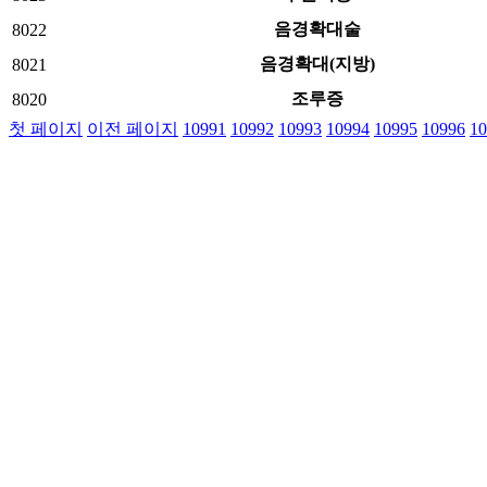
음경확대술
8022
음경확대(지방)
8021
조루증
8020
첫 페이지
이전 페이지
10991
10992
10993
10994
10995
10996
10