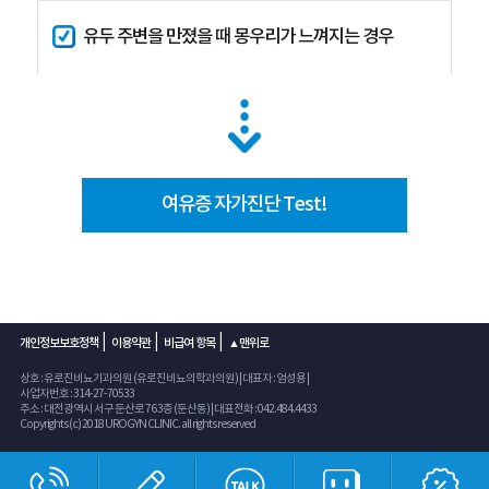
유두 주변을 만졌을 때 몽우리가 느껴지는 경우
여유증 자가진단 Test!
|
|
|
개인정보보호정책
이용약관
비급여 항목
▲맨위로
상호 : 유로진비뇨기과의원 (유로진비뇨의학과의원) | 대표자 : 엄성용 |
사업자번호 : 314-27-70533
주소 : 대전광역시 서구 둔산로 76 3층 (둔산동) | 대표전화 : 042.484.4433
Copyrights (c) 2018 UROGYN CLINIC. all rights reserved